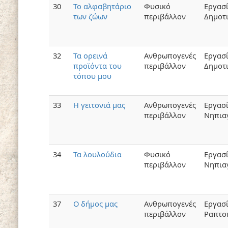
30
Το αλφαβητάριο
Φυσικό
Εργασ
των ζώων
περιβάλλον
Δημοτ
32
Τα ορεινά
Ανθρωπογενές
Εργασ
προϊόντα του
περιβάλλον
Δημοτ
τόπου μου
33
Η γειτονιά μας
Ανθρωπογενές
Εργασ
περιβάλλον
Νηπια
34
Τα λουλούδια
Φυσικό
Εργασ
περιβάλλον
Νηπια
37
Ο δήμος μας
Ανθρωπογενές
Εργασί
περιβάλλον
Ραπτο