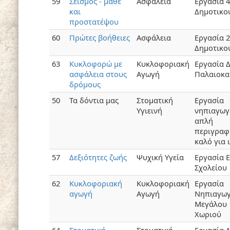
59
Σεισμός - μάθε
Ασφάλεια
Εργασία 
και
Δημοτικο
προστατέψου
60
Πρώτες βοήθειες
Ασφάλεια
Εργασία 
Δημοτικο
63
Κυκλοφορώ με
Κυκλοφοριακή
Εργασία 
ασφάλεια στους
Αγωγή
Παλαιοκα
δρόμους
50
Τα δόντια μας
Στοματική
Εργασία
Υγιεινή
νηπιαγωγ
απλή
περιγραφ
καλό για 
57
Δεξιότητες ζωής
Ψυχική Υγεία
Εργασία Ε
Σχολείου
62
Κυκλοφοριακή
Κυκλοφοριακή
Εργασία
αγωγή
Αγωγή
Νηπιαγωγ
Μεγάλου
Χωριού