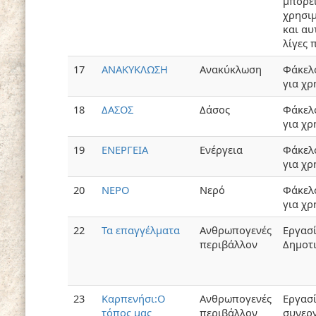
μπορεί
χρησι
και αυ
λίγες 
17
ΑΝΑΚΥΚΛΩΣΗ
Ανακύκλωση
Φάκελ
για χρ
18
ΔΑΣΟΣ
Δάσος
Φάκελ
για χρ
19
ΕΝΕΡΓΕΙΑ
Ενέργεια
Φάκελ
για χρ
20
ΝΕΡΟ
Νερό
Φάκελ
για χρ
22
Τα επαγγέλματα
Ανθρωπογενές
Εργασ
περιβάλλον
Δημοτ
23
Καρπενήσι:Ο
Ανθρωπογενές
Εργασ
τόπος μας
περιβάλλον
συνερ