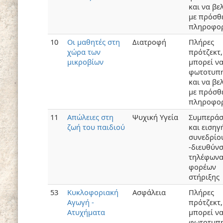
και να βε
με πρόσθ
πληροφορ
10
Οι μαθητές στη
Διατροφή
Πλήρες
χώρα των
πρότζεκτ,
μικροβίων
μπορεί ν
φωτοτυπη
και να βε
με πρόσθ
πληροφορ
11
Απώλειες στη
Ψυχική Υγεία
Συμπερά
ζωή του παιδιού
και εισηγ
συνεδρίο
-διευθύνσ
τηλέφων
φορέων
στήριξης
53
Κυκλοφοριακή
Ασφάλεια
Πλήρες
Αγωγή -
πρότζεκτ,
Ατυχήματα
μπορεί ν
φωτοτυπη