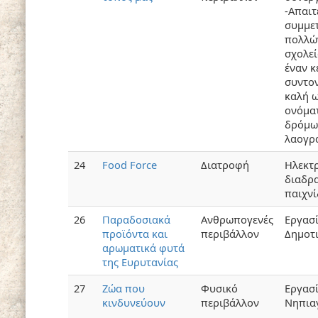
-Απαιτ
συμμε
πολλώ
σχολεί
έναν κ
συντον
καλή ω
ονόμα
δρόμω
λαογρ
24
Food Force
Διατροφή
Ηλεκτ
διαδρ
παιχνί
26
Παραδοσιακά
Ανθρωπογενές
Εργασ
προϊόντα και
περιβάλλον
Δημοτ
αρωματικά φυτά
της Ευρυτανίας
27
Ζώα που
Φυσικό
Εργασ
κινδυνεύουν
περιβάλλον
Νηπια