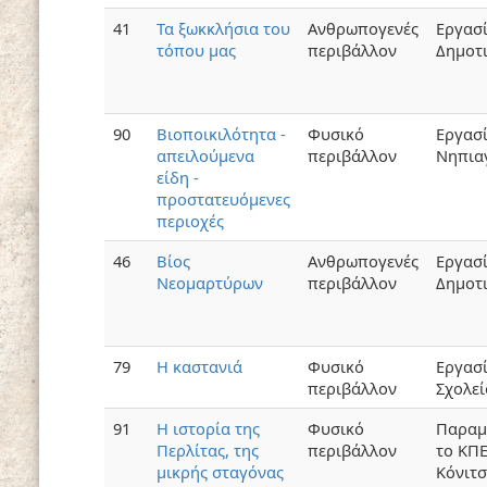
41
Τα ξωκκλήσια του
Ανθρωπογενές
Εργασ
τόπου μας
περιβάλλον
Δημοτ
90
Βιοποικιλότητα -
Φυσικό
Εργασ
απειλούμενα
περιβάλλον
Νηπια
είδη -
προστατευόμενες
περιοχές
46
Βίος
Ανθρωπογενές
Εργασ
Νεομαρτύρων
περιβάλλον
Δημοτ
79
Η καστανιά
Φυσικό
Εργασί
περιβάλλον
Σχολε
91
Η ιστορία της
Φυσικό
Παραμ
Περλίτας, της
περιβάλλον
το ΚΠ
μικρής σταγόνας
Κόνιτσ