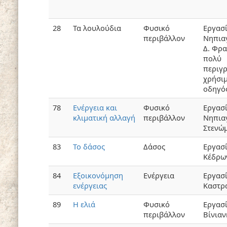
28
Τα λουλούδια
Φυσικό
Εργασ
περιβάλλον
Νηπια
Δ. Φρα
πολύ
περιγ
χρήσι
οδηγό
78
Ενέργεια και
Φυσικό
Εργασ
κλιματική αλλαγή
περιβάλλον
Νηπια
Στενώ
83
Το δάσος
Δάσος
Εργασί
Κέδρω
84
Εξοικονόμηση
Ενέργεια
Εργασί
ενέργειας
Καστρ
89
Η ελιά
Φυσικό
Εργασί
περιβάλλον
Βίνιαν