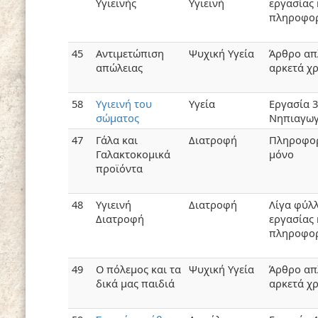
Υγιεινής
Υγιεινή
εργασίας 
πληροφορ
45
Αντιμετώπιση
Ψυχική Υγεία
Άρθρο απ
απώλειας
αρκετά χ
58
Υγιεινή του
Υγεία
Εργασία 
σώματος
Νηπιαγωγ
47
Γάλα και
Διατροφή
Πληροφορ
Γαλακτοκομικά
μόνο
προϊόντα
48
Υγιεινή
Διατροφή
Λίγα φύλ
Διατροφή
εργασίας 
πληροφορ
49
Ο πόλεμος και τα
Ψυχική Υγεία
Άρθρο απ
δικά μας παιδιά
αρκετά χ