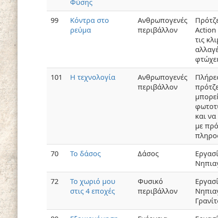
Φύσης
99
Κόντρα στο
Ανθρωπογενές
Πρότζε
ρεύμα
περιβάλλον
Action
τις κλ
αλλαγέ
φτώχε
101
Η τεχνολογία
Ανθρωπογενές
Πλήρε
περιβάλλον
πρότζε
μπορεί
φωτοτ
και να
με πρό
πληρο
70
Το δάσος
Δάσος
Εργασ
Νηπια
72
Το χωριό μου
Φυσικό
Εργασ
στις 4 εποχές
περιβάλλον
Νηπια
Γρανίτ