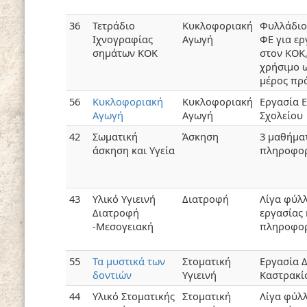
36
Τετράδιο
Κυκλοφοριακή
Φυλλάδιο
Ιχνογραφίας
Αγωγή
ΦΕ για ερ
σημάτων ΚΟΚ
στον ΚΟΚ
χρήσιμο 
μέρος πρ
56
Κυκλοφοριακή
Κυκλοφοριακή
Εργασία Ε
Αγωγή
Αγωγή
Σχολείου
42
Σωματική
Άσκηση
3 μαθήμα
άσκηση και Υγεία
πληροφορ
43
Υλικό Υγιεινή
Διατροφή
Λίγα φύλ
Διατροφή
εργασίας 
-Μεσογειακή
πληροφορ
55
Τα μυστικά των
Στοματική
Εργασία 
δοντιών
Υγιεινή
Καστρακί
44
Υλικό Στοματικής
Στοματική
Λίγα φύλ