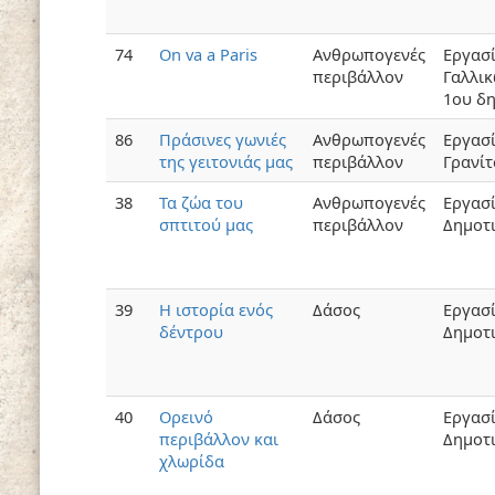
74
On va a Paris
Ανθρωπογενές
Εργασ
περιβάλλον
Γαλλικ
1ου δ
86
Πράσινες γωνιές
Ανθρωπογενές
Εργασί
της γειτονιάς μας
περιβάλλον
Γρανίτ
38
Τα ζώα του
Ανθρωπογενές
Εργασ
σπτιτού μας
περιβάλλον
Δημοτ
39
Η ιστορία ενός
Δάσος
Εργασ
δέντρου
Δημοτ
40
Ορεινό
Δάσος
Εργασ
περιβάλλον και
Δημοτ
χλωρίδα