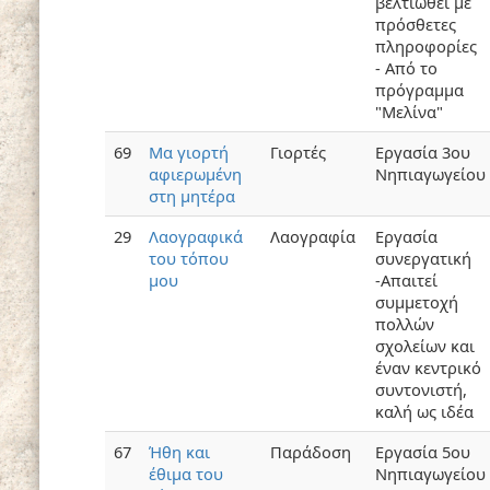
βελτιωθεί με
πρόσθετες
πληροφορίες
- Από το
πρόγραμμα
"Μελίνα"
69
Μα γιορτή
Γιορτές
Εργασία 3ου
αφιερωμένη
Νηπιαγωγείου
στη μητέρα
29
Λαογραφικά
Λαογραφία
Εργασία
του τόπου
συνεργατική
μου
-Απαιτεί
συμμετοχή
πολλών
σχολείων και
έναν κεντρικό
συντονιστή,
καλή ως ιδέα
67
Ήθη και
Παράδοση
Εργασία 5ου
έθιμα του
Νηπιαγωγείου