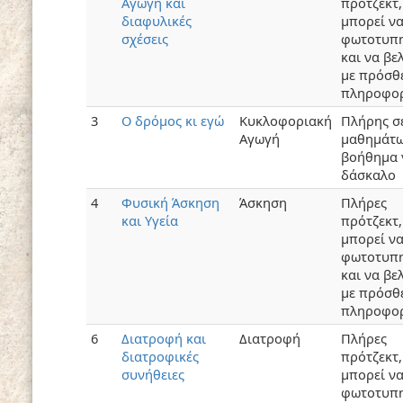
Αγωγή και
πρότζεκτ,
διαφυλικές
μπορεί ν
σχέσεις
φωτοτυπη
και να βε
με πρόσθ
πληροφορ
3
Ο δρόμος κι εγώ
Κυκλοφοριακή
Πλήρης σ
Αγωγή
μαθημάτω
βοήθημα 
δάσκαλο
4
Φυσική Άσκηση
Άσκηση
Πλήρες
και Υγεία
πρότζεκτ,
μπορεί ν
φωτοτυπη
και να βε
με πρόσθ
πληροφορ
6
Διατροφή και
Διατροφή
Πλήρες
διατροφικές
πρότζεκτ,
συνήθειες
μπορεί ν
φωτοτυπη