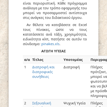
είναι περιοριστική. Κάθε πρόγραμμα
ανάλογα με τον τρόπο εφαρμογής του
μπορεί να προσαρμοστεί αντίστοιχα
στις ανάγκες του διδακτικού έργου.
Αν θέλετε να κατεβάσετε σε
Excel
τους πίνακες, ώστε να τους
κατατάσσετε ανά τάξη, χρησιμότητα,
ειδικότητα κλπ, πατήστε σε αυτόν το
σύνδεσμο:
pinakes.xls
.
ΑΓΩΓΗ
ΥΓΕΙΑΣ
α/α
Τίτλος
Υποτομέας
Περιγρα
1
Διατροφή και
Διατροφή
Πλήρες
διατροφικές
πρότζεκτ,
συνήθειες
μπορεί ν
φωτοτυπη
και να βε
με πρόσθ
πληροφορ
2
Σεξουαλική
Ψυχική Υγεία
Πλήρες