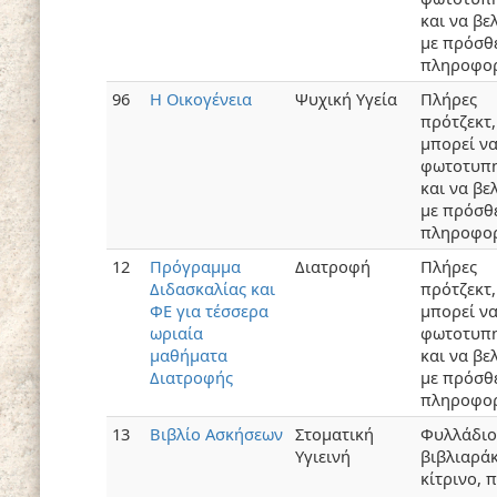
και να βε
με πρόσθ
πληροφορ
96
Η Οικογένεια
Ψυχική Υγεία
Πλήρες
πρότζεκτ,
μπορεί ν
φωτοτυπη
και να βε
με πρόσθ
πληροφορ
12
Πρόγραμμα
Διατροφή
Πλήρες
Διδασκαλίας και
πρότζεκτ,
ΦΕ για τέσσερα
μπορεί ν
ωριαία
φωτοτυπη
μαθήματα
και να βε
Διατροφής
με πρόσθ
πληροφορ
13
Βιβλίο Ασκήσεων
Στοματική
Φυλλάδιο
Υγιεινή
βιβλιαράκ
κίτρινο, 