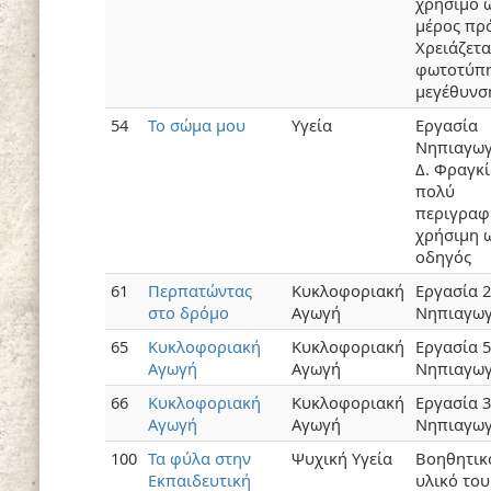
χρησιμο 
μέρος πρό
Χρειάζετα
φωτοτύπη
μεγέθυνσ
54
Το σώμα μου
Υγεία
Εργασία
Νηπιαγωγ
Δ. Φραγκί
πολύ
περιγραφ
χρήσιμη 
οδηγός
61
Περπατώντας
Κυκλοφοριακή
Εργασία 
στο δρόμο
Αγωγή
Νηπιαγωγ
65
Κυκλοφοριακή
Κυκλοφοριακή
Εργασία 
Αγωγή
Αγωγή
Νηπιαγωγ
66
Κυκλοφοριακή
Κυκλοφοριακή
Εργασία 
Αγωγή
Αγωγή
Νηπιαγωγ
100
Τα φύλα στην
Ψυχική Υγεία
Βοηθητικ
Εκπαιδευτική
υλικό του