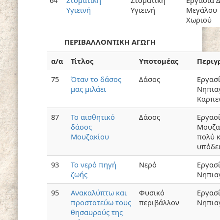
64
Στοματική
Στοματική
Εργασία 
Υγιεινή
Υγιεινή
Μεγάλου
Χωριού
ΠΕΡΙΒΑΛΛΟΝΤΙΚΗ ΑΓΩΓΗ
α/α
Τίτλος
Υποτομέας
Περιγ
75
Όταν το δάσος
Δάσος
Εργασί
μας μιλάει
Νηπια
Καρπε
87
Το αισθητικό
Δάσος
Εργασί
δάσος
Μουζα
Μουζακίου
πολύ 
υπόδε
93
Το νερό πηγή
Νερό
Εργασ
ζωής
Νηπια
95
Ανακαλύπτω και
Φυσικό
Εργασ
προστατεύω τους
περιβάλλον
Νηπια
θησαυρούς της