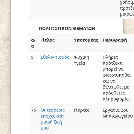
χρήσιμ
πρότζ
μικρών
ΠΟΛΙΤΙΣΤΙΚΩΝ ΘΕΜΑΤΩΝ
α/
Τίτλος
Υποτομέας
Περιγραφή
α
5
Εθελοντισμός
Ψυχική
Πλήρες
Υγεία
πρότζεκτ,
μπορεί να
φωτοτυπηθεί
και να
βελτιωθεί με
πρόσθετες
πληροφορίες
76
Οι τέσσερις
Γιορτές
Εργασία 2ου
εποχές στη
Νηπιαγωγείου
μικρή ζωή
μου