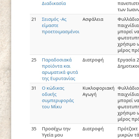
Διαδικασία
πανεπιστ
των Ιωαν
21
Σεισμός -Ας
Ασφάλεια
Φυλλάδιο
είμαστε
παιχνίδια
προετοιμασμένοι
μπορεί ν
φωτοτυπη
χρήσιμο 
μέρος πρ
25
Παραδοσιακά
Διατροφή
Εργασία 
προϊόντα και
Δημοτικο
αρωματικά φυτά
της Ευρυτανίας
31
Ο κώδικας
Κυκλοφοριακή
Φυλλάδιο
οδικής
Αγωγή
παιχνίδια
συμπεριφοράς
μπορεί ν
του Μίκυ
φωτοτυπη
χρήσιμο 
μέρος πρ
35
Προσέχω την
Διατροφή
Πρότζεκτ 
Υγεία μου
μικρών τ