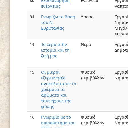
80
Εξοικονόμηση
Ενέργεια
Εργασί
ενέργειας
Ραπτο
94
Γνωρίζω τα δάση
Δάσος
Εργασ
του Ν.
Νηπια
Ευρυτανίας
Μεγάλ
Χωριο
14
Το νερό στην
Νερό
Εργασ
ιστορία και τη
Δημοτ
ζωή μας
15
Οι μικροί
Φυσικό
Εργασ
εξερευνητές
περιβάλλον
Νηπια
ανακαλύπτουν τα
χρώματα τα
αρώματα και
τους ήχους της
φύσης
16
Γνωριμία με το
Φυσικό
Εργασ
οικοσύστημα του
περιβάλλον
Νηπια