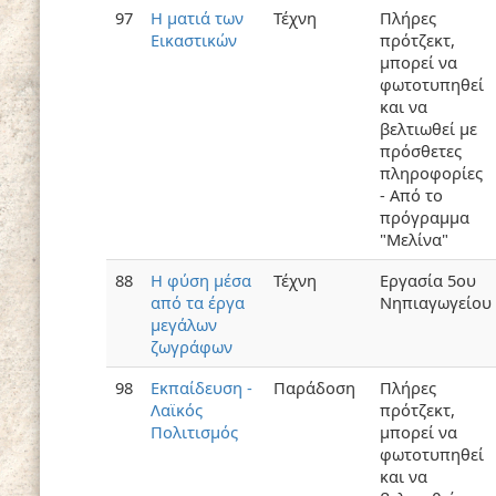
97
Η ματιά των
Τέχνη
Πλήρες
Εικαστικών
πρότζεκτ,
μπορεί να
φωτοτυπηθεί
και να
βελτιωθεί με
πρόσθετες
πληροφορίες
- Από το
πρόγραμμα
"Μελίνα"
88
Η φύση μέσα
Τέχνη
Εργασία 5ου
από τα έργα
Νηπιαγωγείου
μεγάλων
ζωγράφων
98
Εκπαίδευση -
Παράδοση
Πλήρες
Λαϊκός
πρότζεκτ,
Πολιτισμός
μπορεί να
φωτοτυπηθεί
και να