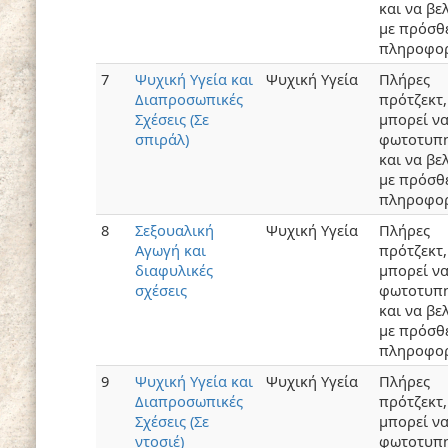
και να βε
με πρόσθ
πληροφορ
7
Ψυχική Υγεία και
Ψυχική Υγεία
Πλήρες
Διαπροσωπικές
πρότζεκτ,
Σχέσεις (Σε
μπορεί ν
σπιράλ)
φωτοτυπη
και να βε
με πρόσθ
πληροφορ
8
Σεξουαλική
Ψυχική Υγεία
Πλήρες
Αγωγή και
πρότζεκτ,
διαφυλικές
μπορεί ν
σχέσεις
φωτοτυπη
και να βε
με πρόσθ
πληροφορ
9
Ψυχική Υγεία και
Ψυχική Υγεία
Πλήρες
Διαπροσωπικές
πρότζεκτ,
Σχέσεις (Σε
μπορεί ν
ντοσιέ)
φωτοτυπη