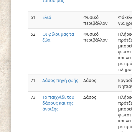
τόπου μας
51
Ελιά
Φυσικό
Φάκελ
περιβάλλον
για χρ
52
Οι φίλοι μας τα
Φυσικό
Πλήρε
ζώα
περιβάλλον
πρότζε
μπορεί
φωτοτ
και να
με πρό
πληρο
71
Δάσος πηγή ζωής
Δάσος
Εργασ
Νηπια
73
Το παιχνίδι του
Δάσος
Πλήρε
δάσους και της
πρότζε
άνοιξης
μπορεί
φωτοτ
και να
με πρό