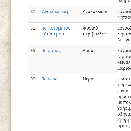
πληρο
81
Ανακύκλωση
Ανακύκλωση
Εργασ
Νηπια
82
Το ποτάμι του
Φυσικό
Εργασ
τόπου μου
περιβάλλον
Νηπια
Δαφνο
85
Το δάσος
Δάσος
Εργασ
Νηπια
Μεγάλ
Χωριο
92
Το νερό
Νερό
Φωτοτ
κείμε
εργασι
δραστ
με πο
χρήσι
οδηγίε
εφαρμ
πρότζε